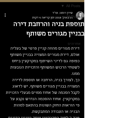
All Posts
שירן רומנו, עו"ד
All Posts
14 באוק׳ 2018
זמן קריאה 4 דקות
תוספת בניה והרחבת דירה
מאמרים
בבניין מגורים משותף
חדשות
אחרונים
דירת מגורים מהווה קניין פרטי של בעליה 
אולם, דירת מגורים המצויה בבניין משותף 
כפופה גם לדיני השיתוף במקרקעין ביחס 
לשטחי הרכוש המשותף והזכויות הנובעות 
ממנו.
כך, לצורך בניה, הרחבה או תוספת לדירה 
המצויה בבניין מגורים משותף, יש לדאוג 
לקבל הסכמה של אחוז מסוים מבעלי הזכויות 
במקרקעין. אחוז ההסכמה הנדרש נקבע על 
פי הוראות החוק השונות בהתאם למהות 
הבניה או העבודה המתבקשת.