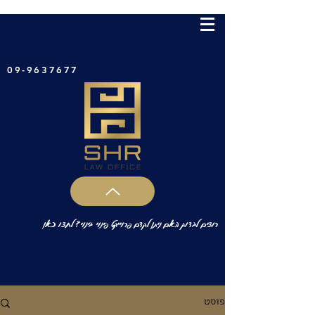
09-9637677
רוצים לבדוק האם ניתן לקדם פרוייקט פינוי בינוי? לחצו כאן
פוסט