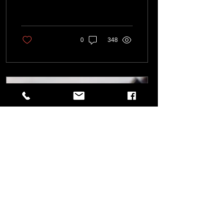
ולפעול תוך התחשבות
באינטרס המשותף להם
בחוזה. על בעלי החוזה...
0
348
3 בפבר׳ 2019
∙
3
min
יפוי כח מתמשך