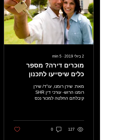
2 ביולי 2019
∙
5
min
מוכרים דירה? מספר
כלים שיסייעו לתכנון
מוצלח של העסקה.
מאת: שירן רומנו, עו"ד/ שירן
רומנו הרוש- עורכי דין SHR
קיבלתם החלטה למכור נכס
מקרקעין, כעת שלב תכנון
העסקה הינו חלק בלתי נפרד
מהחלטה זאת,...
0
127