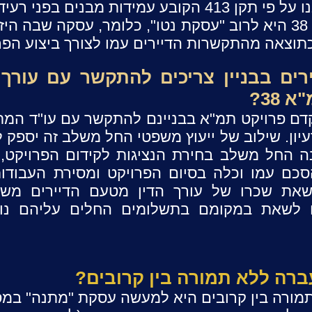
חשוב לציין שעסקה של תמ"א 38 היא לרוב "עסקת נטו", כלומר, עסקה 
וצאה מהתקשרות הדיירים עמו לצורך ביצוע הפרו
רים בבניין צריכים להתקשר עם עורך 
38?
לקדם פרויקט תמ"א בבניינם להתקשר עם עו"ד ה
ת הרעיון. שילוב של ייעוץ משפטי החל משלב זה יספק ל
ה החל משלב בחירת הנציגות לקידום הפרויקט,
כם עמו וכלה בסיום הפרויקט ומסירת העבודות 
ג שאת שכרו של עורך הדין מטעם הדיירים מש
רים לשאת במקומם בתשלומים החלים עליהם נ
רה ללא תמורה בין קרובים?
מורה בין קרובים היא למעשה עסקת "מתנה" במ