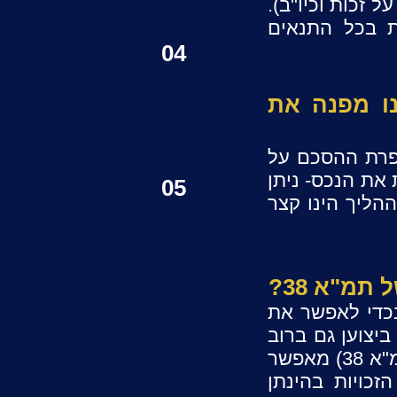
 זכות וכיו"ב).
 בכל התנאים
04
ו מפנה את
פרת ההסכם על
את הנכס- ניתן
05
הליך הינו קצר
תמ"א 38?
בעלים במקרקעין בכדי לאפשר את
יצוען גם ברוב
נמוך יותר) יחד עם זאת, בשל מטרתה הציבורית ומצילת החיים של התכנית (תמ"א 38) מאפשר
רשות גם בהיעדר רוב של 100% מבעלי הזכויות בהינתן