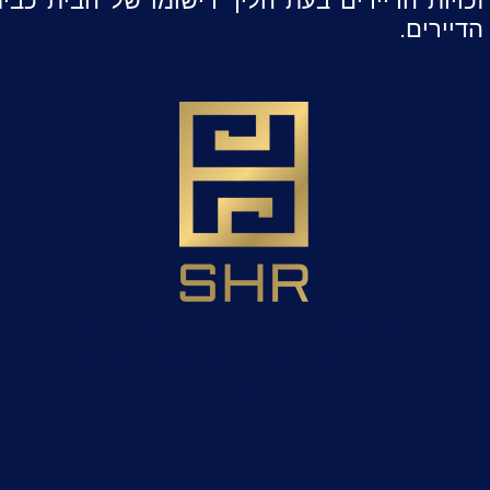
זכויות הדיירים בעת הליך רישומו של הבית כבית
דיירים.
שירן רומנו הרוש- עורכי דין ונוטריון
Shiran Romano Harush - Law office &
Notary
כתובת: הגביש 4 (בניין טיטניום) פולג- נתניה
טלפון:09-9637677
:דוא"ל
shr@shrlaw.co.il