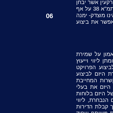
קעין אשר יבחן
את מהות הסירוב של המיעוט לחתום על ההסכם או להתקשר בעסקה לביצוע תמ"א 38 על אף
נו מוצדק- ימנה
06
אפשר את ביצוע
ן המייצג דיירים במסגרת התקשרות לביצוע פרויקט מסוג תמ"א 38 אמון על שמירת
ן ליווי וייעוץ
ביצוע הפרויקט
ת היזם לביצוע
קשרות המחייבת
 היזם את בעלי
של היזם בלוחות
 הנבחרת, ליווי
יך קבלת הדירות