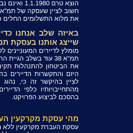
הוצא טרם 1.1.1980 ואינם נבנו על פי תקן 413 הקובע עמידות מבנים בפני רעידות אדמה.
את מלוא התשלומים החלים כת
באיזה שלב אנחנו כדיי
שייצג אותנו בעסקת תמ"א 
מומלץ לדיירים המעוניינים 
תמ"א 38 עוד בשלב הגיי
את הביטחון להתנהלות תקינ
היזם והתקשרות הדיירים בהס
לציין בהיקשר זה כי, נהו
מהתחייבויותיו כלפי הדיי
בהסכם לביצוע הפרויקט.
מהי עסקת מקרקעין העב
ע
סקת העברת מקרקעין ללא ת