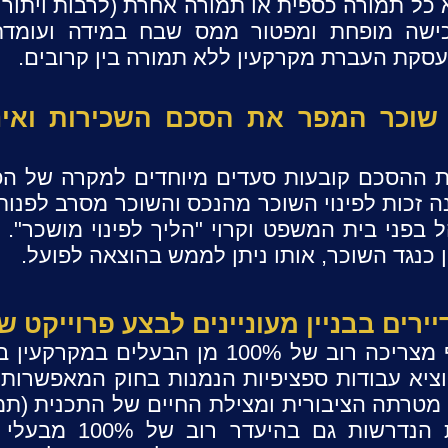
כל תמורה כספית או תמורה אחרת (לרבות ויתור על
ישה מופחת ומפטור ממס שבח במידה ועומדת
סקת העברת מקרקעין ללא תמורה בין קרובים.
 שוכר המפר את הסכם השכירות ואינ
ת ההסכם קובעות סעדים מיוחדים למקרה של ה
 זכות לפינוי השוכר מהנכס והשוכר מסרב לפנות 
בפני בית המשפט וקרוי "הליך לפינוי מושכר". ה
כנגד השוכר, אותו ניתן לממש בהוצאה לפועל.
רים בבניין מעוניינים לבצע פרוייקט של 
ע עבודה ברכוש המשותף מצריכה רוב של 100% מן ה
וציא עבודות ספציפיות הנמנות בחוק המאפשרות ב
המחוקק לבצע את העבודות הנד