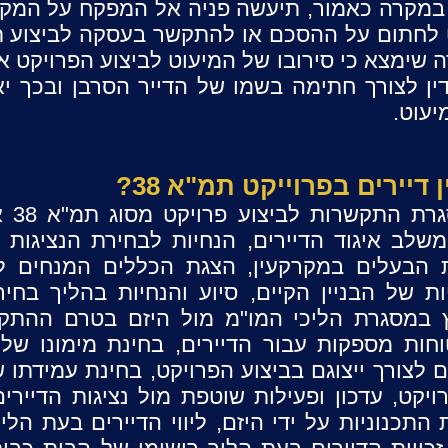
במקרה כאמור, תיעשה פניה אל המפקח על המקר
 שימצא כי סירובו של המיעוט לביצוע הפרויקט אי
ן לצורך חתימה בשמו של הדייר הסרבן ובכך י
יעוט.
דיירים בפרוייקט תמ"א 38?
עורך די
שלב איגוד הדיירים, הנחיות לבחירת הנציגות ומת
ות הבעלים במקרקעין, הצגת הכללים המנחים ל
ת של הבניין הקיים, סיוע והנחיות בהליך בחיר
עוץ במסגרת הליכי המו"מ מול היזם בטרם ההת
חות מספקות עבור הדיירים, בחינת מימונו של
 לצורך ייצוגם בביצוע הפרויקט, בחינת עמידתו 
יקט, עדכון ופעילות שוטפת מול נציגות הדיירים
התכנוניות על ידי היזם, ליווי הדיירים בעת הל