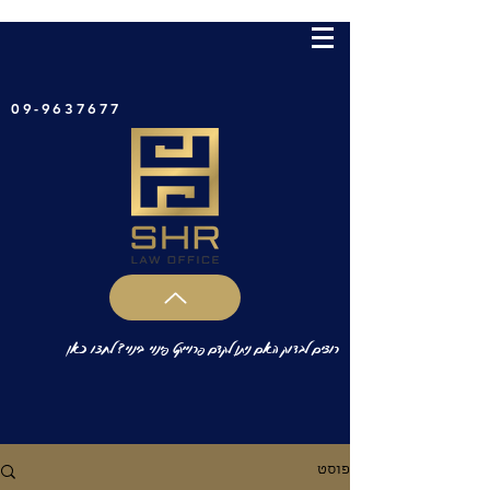
09-9637677
רוצים לבדוק האם ניתן לקדם פרוייקט פינוי בינוי? לחצו כאן
פוסט