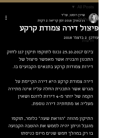
All Posts
שירן רומנו, עו"ד
All Posts
14 באוק׳ 2018
זמן קריאה 2 דקות
פיצול דירה צמודת קרקע
מאמרים
עודכן:
2 בדצמ׳ 2018
חדשות
אחרונים
ביום 25.10.2017 נכנס לתוקפו תיקון 117 לחוק 
התכנון והבניה אשר מאפשר פיצול של 
דירות צמודות קרקע בתנאים הקבועים בו.
דירה צמודת קרקע היא דירה הקיימת על 
מגרש אשר התכנית החלה עליו אינה מתירה 
הקמה של יותר מ-4 דירות לדונם ושאין 
מעליה או מתחתיה דירה נוספת.
התיקון מהווה "הוראת שעה" כלומר, תוקפו 
מוגבל וניתן יהיה לממש את ההטבה הקבועה 
בו רק במהלך חמש שנים מיום כניסתו 