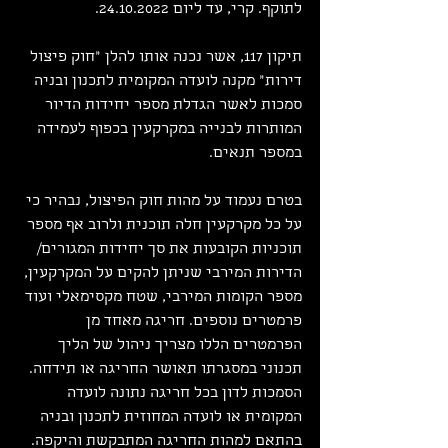
לתוקף. קרי, עד ליום 24.10.2022.
תיקון 117, אשר נכנה אותו להלן "חוק פיצול 
דירות" מקנה לועדה המקומית לתכנון ובניה 
סמכות לאשר הגדלת מספר יחידות הדיור 
המותרות לבנייה במקרקעין בכפוף לעמידה 
במספר תנאים.
בטרם נעמוד על מהות חוק הפיצול, נבהיר כי 
על כל מקרקעין חלה תוכנית ולרוב אף מספר 
תוכניות הקובעות את סך יחידות המגורים/ 
הדירות המירבי שניתן להקים על המקרקעין, 
מספר הקומות המירבי, שטח מקסימאלי ועוד 
פרמטרים נוספים. חריגה מאחד מן 
הפרמטרים הללו מצריך ניהול של הליך 
תכנוני במסגרתו תאושר החריגה או תידחה. 
הסמכות לדון בכל חריגה נתונה לועדה 
המקומית או לועדה המחוזית לתכנון ובניה 
בהתאם למהות החריגה המתבקשת והיקפה.