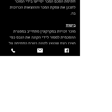
חתימת הסכם המכר יסייעו בידי המוכר 
לתכנן את עסקת המכר וההוצאות הכרוכות 
בה.
ביטוח
מוכר זכויות במקרקעין מתחייב במסגרת 
ההסכמית למסור לידי הקונה את הנכס כפי 
מצבו בעת שהוצג לקונה בטרם החתימה על 
העסקה.
לרוב נכס אשר רובצת עליו משכנתא, קיימת 
לגביו גם פוליסת ביטוח אולם במהלך שלבי 
העסקה המוכר מסלק את המשכנתא ועימו גם 
מבוטלת פוליסת הביטוח ביחס לנכס. מומלץ 
למוכר זכויות בנכס להמשיך את תקופת 
ביטוח הנכס עד למועד המסירה בכדי למנוע 
מצבים בהם ארע נזק בנכס אשר עשוי לפגוע 
באפשרות המוכר לקיום התחייבויות למסירת 
הנכס כפי מצבו טרם החתימה' נזק אשר 
לעיתים יכול להגיע לכדי סכומי עתק שהינם 