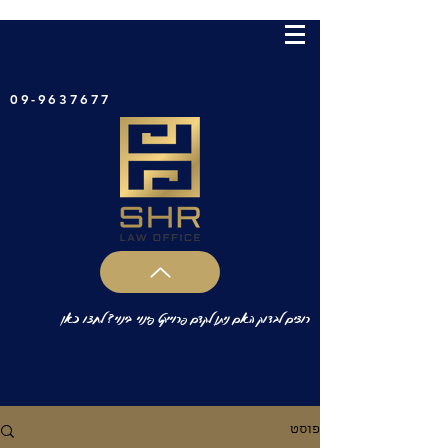
09-9637677
רוצים לבדוק האם ניתן לקדם פרוייקט פינוי בינוי? לחצו כאן
פוסט