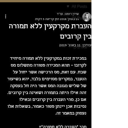
All Posts
שירן רומנו, עו"ד
All Posts
14 באוק׳ 2018
זמן קריאה 5 דקות
העברת מקרקעין ללא תמורה
מאמרים
בין קרובים
חדשות
עודכן:
11 באוג׳ 2019
אחרונים
במכירת זכות במקרקעין ללא תמורה מיחיד 
לקרובו – תהא המכירה פטורה מתשלום מס 
שבח. עם זאת, מס הרכישה אשר יחול על 
הנעבר, במקרים מסוימים בלבד, יהא בשיעור 
של שליש מגובה המס אשר היה חל בעסקה 
זהה אילו היתה בתמורה ושאינה בין קרובים. 
אם כן, מהי העברה בין קרובים ובאילו 
נסיבות אכן יינתן פטור כאמור, בשאלות אלו 
נעסוק במאמר זה.
מהי "העברה ללא תמורה"?