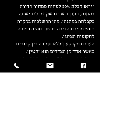
"יראו קבלת 50% לפחות ממחיר הדירה 
במתנה, בתוך 3 שנים שקדמו לרכישתה 
כקבלתה במתנה". מהן ההשלכות במקרה 
כזה? מכירת הדירה בפטור תהיה כפופה 
לתקופות הצינון.
העברת מקרקעין ללא תמורה בין קרובים 
כאשר אחד מן הצדדים הוא "קטין".
קטין מוגדר כמי אשר ביום ביצוע העסקה 
טרם מלאו לו 18 שנים. עסקה במקרקעין על 
ידי קטין (בין אם הקטין הוא מקבל 
המקרקעין ללא תמורה מאת קרובו ובין אם 
הקטין הוא נותן המקרקעין ללא תמורה אל 
קרובו) טעונה אישור של בית המשפט. 
במקרה כזה העסקה נחתמת על ידי 
האפוטרופוסים הטבעיים של הילד (לרוב – 
הוריו של הקטין) ואולם תוקפה המשפטי של 
העסקה מותנה בקבלת אישור בית המשפט 
(אשר מעבירה לבחינתו של האפוטרופוס 