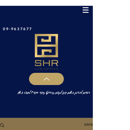
09-9637677
רוצים לבדוק האם ניתן לקדם פרוייקט פינוי בינוי? לחצו כאן
פוסט