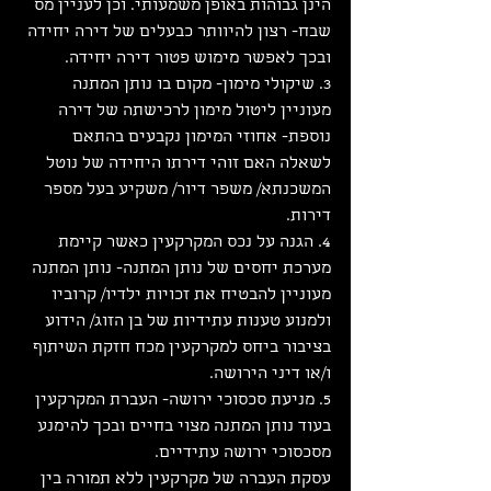
הינן גבוהות באופן משמעותי. וכן לעניין מס 
שבח- רצון להיוותר כבעלים של דירה יחידה 
ובכך לאפשר מימוש פטור דירה יחידה.
3. שיקולי מימון- מקום בו נותן המתנה 
מעוניין ליטול מימון לרכישתה של דירה 
נוספת- אחוזי המימון נקבעים בהתאם 
לשאלה האם זוהי דירתו היחידה של נוטל 
המשכנתא/ משפר דיור/ משקיע בעל מספר 
דירות.
4. הגנה על נכס המקרקעין כאשר קיימת 
מערכת יחסים של נותן המתנה- נותן המתנה 
מעוניין להבטיח את זכויות ילדיו/ קרוביו 
ולמנוע טענות עתידיות של בן הזוג/ הידוע 
בציבור ביחס למקרקעין מכח חזקת השיתוף 
ו/או דיני הירושה.
5. מניעת סכסוכי ירושה- העברת המקרקעין 
בעוד נותן המתנה מצוי בחיים ובכך להימנע 
מסכסוכי ירושה עתידיים.
עסקת העברה של מקרקעין ללא תמורה בין 