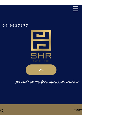
09-9637677
רוצים לבדוק האם ניתן לקדם פרוייקט פינוי בינוי? לחצו כאן
פוסט