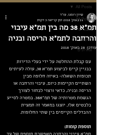
All Posts
שירן רומנו, עו"ד
All Posts
14 באוק׳ 2018
זמן קריאה 3 דקות
תמ"א 38 מה בין תמ"א עיבוי
מאמרים
והרחבה לתמ"א הריסה ובניה
חדשות
עודכן:
28 באוק׳ 2018
אחרונים
עם קבלת ההחלטה על ידי בעלי הדירות 
בבניין קיים לביצוע תמ"א 38, עולה לעיתים 
תכופות השאלה- באיזה חלופה מבין 
השתיים הקיימות כיום, עיבוי והרחבה או 
הריסה ובניה, כדאי ורצוי לבחור לצורך 
הגשמת מטרותיה של תמ"א38. במטרה לסייע 
בלבטים אלו, יוצגו במאמר זה תמצית 
ההבדלים הקיימים בין שתי החלופות.
תוספת קומות:
תמ"א עיבוי והרחבה מאפשרת תוספת של עד 